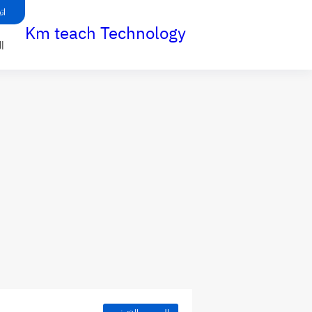
ات
Km teach Technology
ا