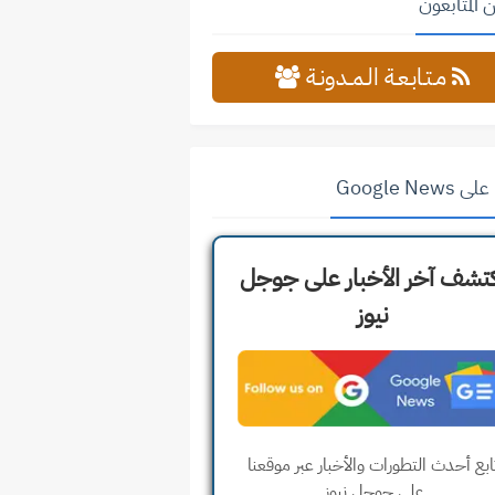
 المتابعون
مـتـابـعـة الـمــدونـة
Google News
تشف آخر الأخبار على جوجل
نيوز
ابع أحدث التطورات والأخبار عبر موقعنا
على جوجل نيوز.