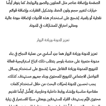
الصفحة وإضافة عناصر مثل العناوين والصور والروابط. كما يتوفر أيضًا
خيارات لتغيير حجم ولون الخط، وتشكيل الفقرات، وإضافة قوائم
نقطية أو رقمية. يُشجع على استخدام هذه الأدوات لإضافة جودة عالية
ومظهر احترافي للمشاركات في المدونة.
تعزيز المدونة وزيادة الزوار
تعزيز المدونة وزيادة الزوار هما جزء أساسي من عملية النجاح في بناء
مدونة متميزة على منصة بلوجر. يتطلب ذلك اتباع استراتيجية فعالة
للترويج للمدونة وزيادة التفاعل معها. يُشجع على استخدام وسائل
التواصل الاجتماعي للترويج للمحتوى وبناء جمهور مستهدف. كذلك،
يجب تحسين المدونة لمحركات البحث من خلال استخدام كلمات
مفتاحية مناسبة و
إنشاء
روابط داخلية وخارجية. يُفضَّل أيضًا تقديم
محتوى قيِّم يستهدف القراء المستهدفين ويعطي سببًا للاستمرار في زيارة