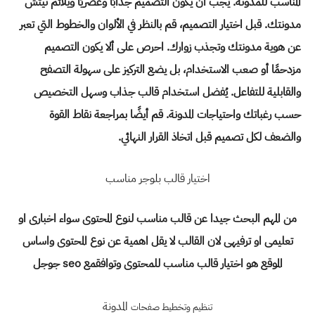
المناسب للمدونة. يجب أن يكون التصميم جذابًا وعصريًا ويلائم نيتش
مدونتك. قبل اختيار التصميم، قم بالنظر في الألوان والخطوط التي تعبر
عن هوية مدونتك وتجذب زوارك. احرص على ألا يكون التصميم
مزدحمًا أو صعب الاستخدام، بل يضع التركيز على سهولة التصفح
والقابلية للتفاعل. يُفضل استخدام قالب جذاب وسهل التخصيص
حسب رغباتك واحتياجات المدونة. قم أيضًا بمراجعة نقاط القوة
والضعف لكل تصميم قبل اتخاذ القرار النهائي.
اختيار قالب بلوجر مناسب
من المهم البحث جيدا عن قالب مناسب لنوع المحتوى سواء اخبارى او
تعليمى او ترفيهى لان القالب لا يقل اهمية عن نوع المحتوى واساس
الموقع هو اختيار قالب مناسب للمحتوى وتوافقمع seo جوجل
المدونة
تنظيم وتخطيط صفحات