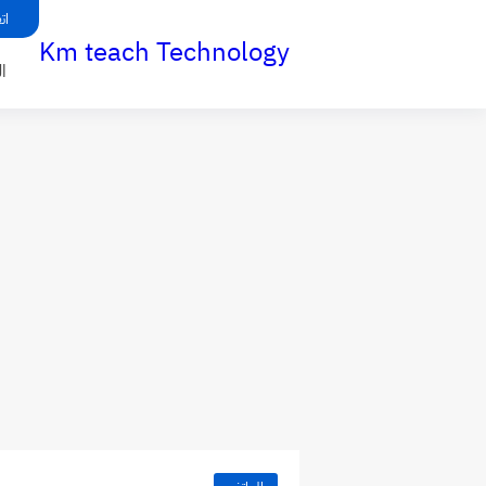
ات
Km teach Technology
ا