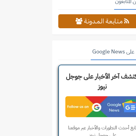
 المتابعون
مـتـابـعـة الـمــدونـة
Google News
تشف آخر الأخبار على جوجل
نيوز
ابع أحدث التطورات والأخبار عبر موقعنا
على جوجل نيوز.