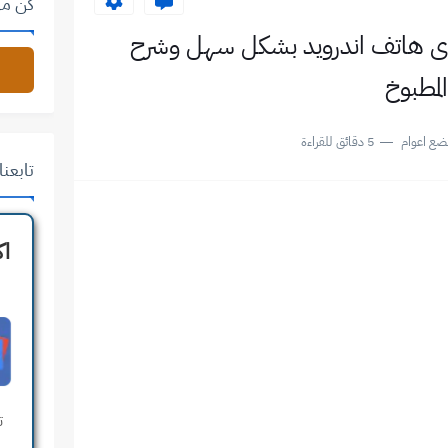
كن من
 اى هاتف اندرويد بشكل سهل وشرح
لمطبوخ
ضع اعوام
5 دقائق للقراءة
تابعنا على 
اك
ت