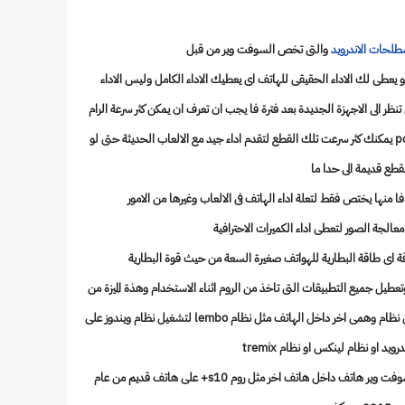
لحات الاندرويد
والتى تخص السوفت وير من قبل
 يعطى لك الاداء الحقيقى للهاتف اى يعطيك الاداء الكامل وليس الاداء
نظر الى الاجهزة الجديدة بعد فترة فا يجب ان تعرف ان يمكن كثر سرعة الرام
والمعلج فى الهاتف كما فى الكمبيوتر او الpc فا قطع الpc يمكنك كثر سرعت تلك القطع لتقدم اداء جيد مع الالعاب الحديثة حتى لو
قطع قديمة الى حدا ما
 فا منها يختص فقط لتعلة اداء الهاتف فى الالعاب وغيرها من الامور
الجة الصور لتعطى اداء الكميرات الاحترافية
اى طاقة البطارية للهواتف صغيرة السعة من حيث قوة البطارية
تعطيل جميع التطبيقات التى تاخذ من الروم اثناء الاستخدام وهذة الميزة من
الرومات المعدلة يستخدمها الاشخاص الذين يستخدمن نظام وهمى اخر داخل الهاتف مثل نظام lembo لتشغيل نظام ويندوز على
ويد او نظام لينكس او نظام tremix
كل هذا يمكنك فعلة لاروم المعدل او تشغيل مميزات سوفت وير هاتف داخل هاتف اخر مثل روم s10+ على هاتف قديم من عام