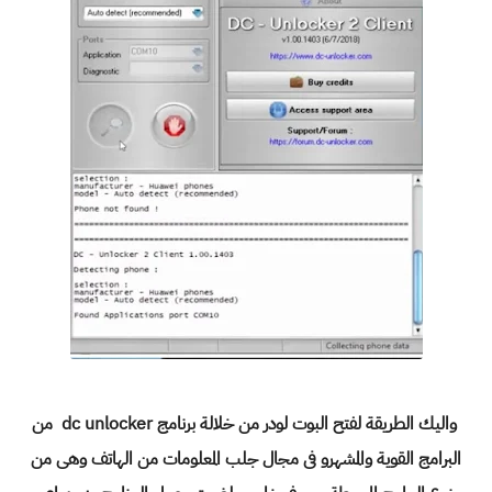
واليك الطريقة لفتح البوت لودر من خلالة برنامج dc unlocker من
البرامج القوية والمشهرو فى مجال جلب المعلومات من الهاتف وهى من