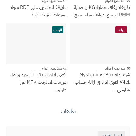
منذ بضع اعوام
منذ بضع اعوام
طريقة ايقاف حماية KG و حماية
طريقة الحصول على RDP مجانا
RMM لجميع هواتف سامسونج...
بسرعات انترنت قوية
الهاتف
الهاتف
منذ بضع اعوام
منذ بضع اعوام
شرح اداة Mysterious-Box
اقوى اداة لحذف الباسورد وعمل
V4.1 اقوى اداة فى ازالة حساب
فورمات لمعالجات MTK عن
شاومى...
طريق...
تعليقات
إرسال تعليق