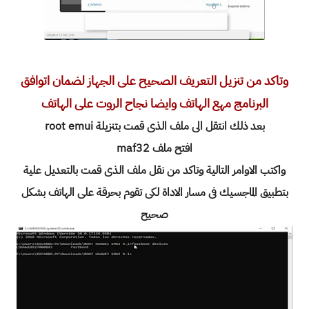
وتاكد من تنزيل التعريف الصحيح على الجهاز لضمان اتوافق
البرنامج مهع الهاتف وايضا نجاح الروت على الهاتف
بعد ذلك انتقل الى ملف الذى قمت بتنزيلة root emui
افتح ملف maf32
واكتب الاوامر التالية وتاكد من نقل ملف الذى قمت بالتعديل علية
بتطبيق الماجسيك فى مسار الاداة لكى تقوم بحرقة على الهاتف بشكل
صحيح