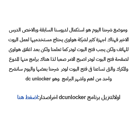
وموضع شرحنا اليوم هو استكمال لدروسنا السابقة وبالاخص الدرس
الاخير فهناك اجهزة كثير لشركة هواوى يحتاج مستخدميها لعمل الروت
للهاتف ولكن يجب فتح البوت لودر كما تعلمنا ولكن بعد اغلاق هواوى
لصفحة فتح البوت لودر اصبح الامر صعبا لذا هناك برامج منها المدوع
والمكرك والتى تساعنا فى فتح البوت لودر شرحنا بعضها واليوم سانشرح
واحد من اهم واشهر البرامج وهو dc unlocker
اولالتنزيل برنامج dcunlocker اخراصدار:
اضغط هنا