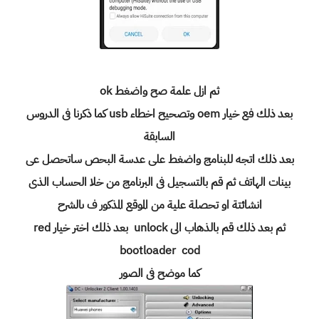
ثم ازل علمة صح واضغط ok
بعد ذلك فع خيار oem وتصحيح اخطاء usb كما ذكرنا فى الدروس
السابقة
بعد ذلك اتجه للبنامج واضغط على عدسة البحص ساتحصل عى
بينات الهاتف ثم قم بالتسجيل فى البرنامج من خلا الحساب الذى
انشائتة او تحصلة علية من الموقع المذكور ف ىالشرح
ثم بعد ذلك قم بالذهاب الى unlock بعد ذلك اختر خيار red
bootloader cod
كما موضح فى الصور