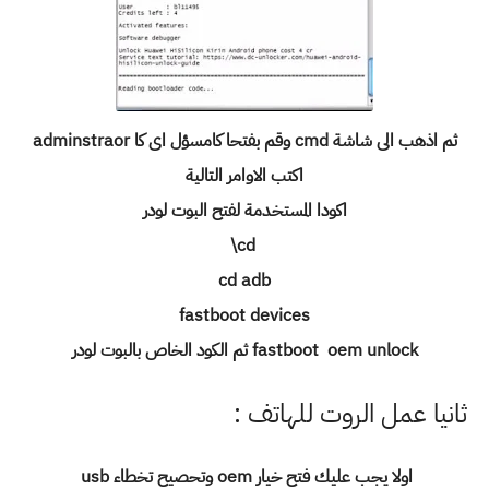
ثم اذهب الى شاشة cmd وقم بفتحا كامسؤل اى كا adminstraor
اكتب الاوامر التالية
اكودا المستخدمة لفتح البوت لودر
cd\
cd adb
fastboot devices
fastboot oem unlock ثم الكود الخاص بالبوت لودر
ثانيا عمل الروت للهاتف :
اولا يجب عليك فتح خيار oem وتحصيح تخطاء usb