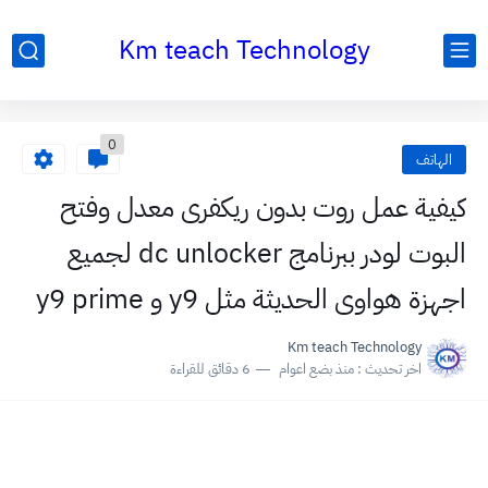
Km teach Technology
0
الهاتف
كيفية عمل روت بدون ريكفرى معدل وفتح
البوت لودر ببرنامج dc unlocker لجميع
اجهزة هواوى الحديثة مثل y9 و y9 prime
Km teach Technology
اخر تحديث :
منذ بضع اعوام
6 دقائق للقراءة