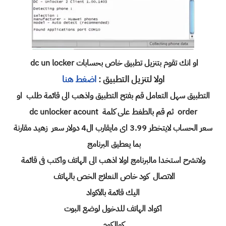
او انك تقوم بتنزيل تطبيق خاص بحسابات dc un locker
اولا لتنزيل التطبيق :
اضغط هنا
التطبيق سهل التعامل قم بفتح التطبيق واذهب الى قائمة طلب او
order ثم قم بالطغط على كلمة dc unlocker acount
سعر الحساب لايتخطر 3.99 اى مايقارب ال4 دولار سعر زهيد مقارنة
بما يعطيق البرنامج
ولانشرح استخدا مالبرنامج اولا اذهب الى الهاتف واكتب فى قائمة
الاتصال كود خاص النعلاج الخص بالهاتف
اليك قائمة بالاكواد
اكواد الهاتف للدخول لوضع البوت
كوالكوم