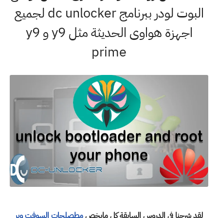
البوت لودر ببرنامج dc unlocker لجميع
اجهزة هواوى الحديثة مثل y9 و y9
prime
لقد شرحنا فى الدروس السابقة كل مايخص
مطصلحات السوفت وير