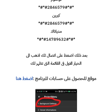
*#*#2846579#*#*
كيرين
*#*#2846579#*#*
مدياتاك
*#*#14789632#*#*
بعد ذلك اضغط على اتصال ثك اذهب الى
الخيار الاول فى القائمة التى تظهر لك
موقع للحصول على حسابات للبرنامج :
اضغط هنا