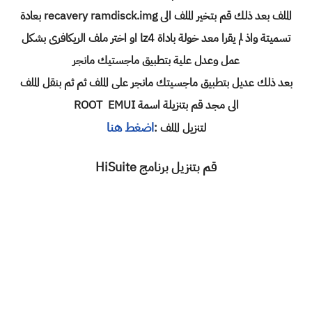
الملف بعد ذلك قم بتخير الملف الى recavery ramdisck.img بعادة
تسميتة واذ لم يقرا معد خولة باداة lz4 او اختر ملف الريكافرى بشكل
عمل وعدل علية بتطبيق ماجستيك مانجر
بعد ذلك عديل بتطبيق ماجسيتك مانجر على الملف ثم ثم بنقل الملف
الى مجد قم بتنزيلة اسمة ROOT EMUI
اضغط هنا
لتنزيل الملف :
قم بتنزيل برنامج HiSuite