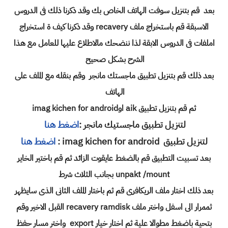
بعد قم بتنزيل سوفت الهاتف الخاص بك وقد ذكرنا ذلك فى الدروس
الاسبقة قم باستخراج ملف recavery وقد ذكرنا كيف ة استخراج
املفات فى الدروس الابقة لذا ننضحك مالاطلاع عليها للعامل مع هذا
الشرح بشكل صحيح
بعد ذلك قم بتنزيل تطبيق ماجستك مانجر وقم بنقله مع الملف على
الهاتف
ثم قم بتنزيل تطبيق aik اوimag kichen for android
لتنزيل تطبيق ماجستيك مانجر :
اضغط هنا
لتنزيل تطبيق imag kichen for android :
اضغط هنا
بعد تسبيت التطبيق قم بالضغط عايقوت الزائد ثم قم باختير الخاير
unpakt /mount بجانب الثلاث شرط
بعد ذلك اختار ملف الريكافرى قم ثم باختار الملف الثانى الذى سايظهر
ثممرار الى اسفل واختر ملف recavery ramdisk القبل الاخير وقم
بتحية باضغط مطوالا علية ثم اختار خيار export واختر مسار حفظ