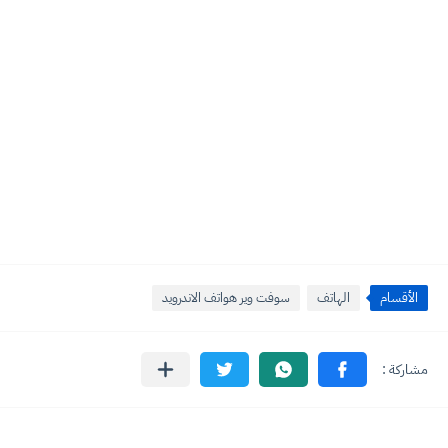
الأقسام
الهاتف
سوفت وير هواتف الاندرويد