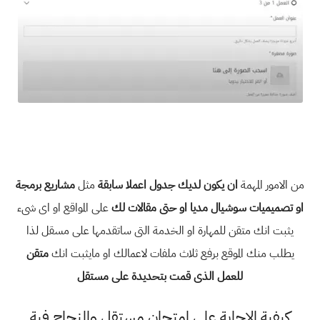
من الامور المهمة
ان يكون لديك جدول اعملا سابقة
مثل
مشاريع برمجة
او تصميميات سوشيال مديا او حتى مقالات لك
على المواقع او اى شىء
يثبت انك متقن للمهارة او الخدمة التى ساتقدمها على مسقل لذا
يطلب منك الموقع برفع ثلاث ملفات لاعمالك او مايثبت انك
متقن
للعمل الذى قمت بتحديدة على
مستقل
كيفية الاجابة على امتحان مستقل والنجاح فية