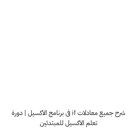
شرح جميع معادلات if فى برنامج الاكسيل | دورة
تعلم الاكسيل للمبتدئين