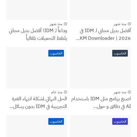
منذ شهر
منذ شهر
أفضل بديل مجاني لـ IDM في
وداعاً لـ IDM! أفضل بديل مجاني
2026 | KM Downloader...
يلتقط التحميلات تلقائياً
الحاسوب
الحاسوب
منذ شهر
منذ عام
اصنع برنامج مثل IDM باستخدام
الحل النهائي لمشكلة انتهاء الفترة
AI في دقائق و حول...
التجريبية في IDM بدون رسائل...
الحاسوب
الحاسوب