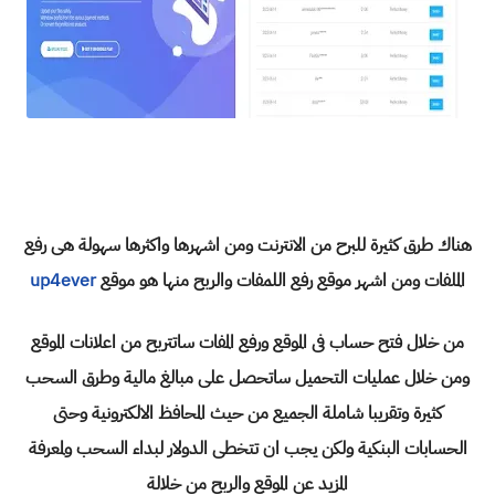
هناك طرق كثيرة للبرح من الانترنت ومن اشهرها واكثرها سهولة هى رفع
الملفات ومن اشهر موقع رفع اللمفات والربح منها هو موقع
up4ever
من خلال فتح حساب فى الموقع ورفع المفات ساتتربح من اعلانات الموقع
ومن خلال عمليات التحميل ساتحصل على مبالغ مالية وطرق السحب
كثيرة وتقريبا شاملة الجميع من حيث المحافظ الالكترونية وحتى
الحسابات البنكية ولكن يجب ان تتخطى الدولار لبداء السحب ولمعرفة
المزيد عن الموقع والربح من خلالة