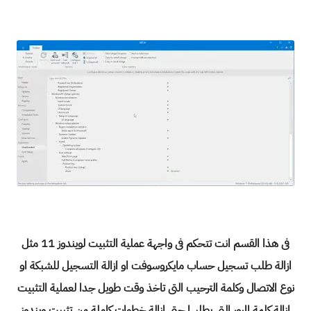
فى هذا القسم انت تتحكم فى واجهة عملية التثبيت لويندوز 11 مثل
ازالة طلب تسجيل حساب مايكروسوفت او ازالة التسجيل للشبكة او
نوع الاتصال وكلمة الترحيب التى تاخذ وقت طويل جدا لعملية التثبيت
ازالة كلمة المرور التى يطلبها حتى ازالة خطوات كاملة من تثبيت ويندوز