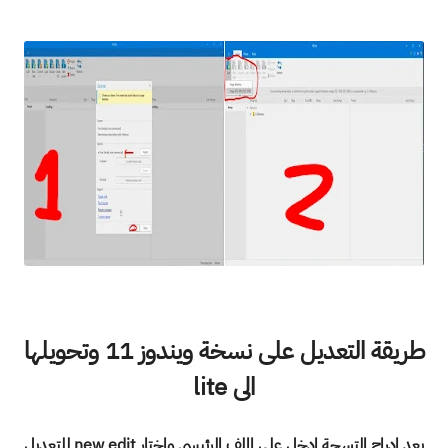
طريقة التعديل على نسخة ويندوز 11 وتحويلها
الى lite
بعد ادراج التسحة ادخل على الملف الرئيسى واختار new edit للتعديل