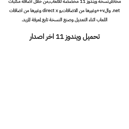
مخاطر,نسخة ويندوز 11 مخصصة للألعاب,من خلال اضافة مكتبات
net. والv++وغيرها من الاضافات,و direct x وغيرها من اضافات
اللعاب اثناء التعديل وصنع النسخة تابع لمعرفة المزيد.
تحميل ويندوز 11 اخر اصدار