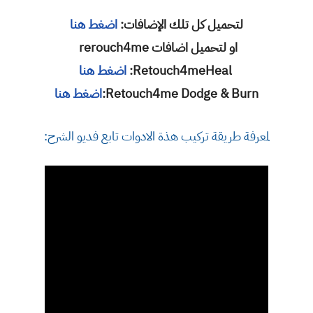
لتحميل كل تلك الإضافات:
اضغط هنا
او لتحميل اضافات rerouch4me
Retouch4meHeal:
اضغط هنا
Retouch4me Dodge & Burn:
اضغط هنا
لمعرفة طريقة تركيب هذة الادوات تابع فديو الشرح: