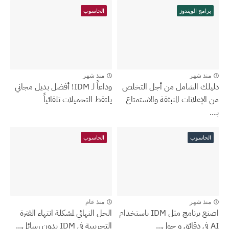
برامج الويندوز
الحاسوب
منذ شهر
منذ شهر
دليلك الشامل من أجل التخلص
وداعاً لـ IDM! أفضل بديل مجاني
من الإعلانات المنبثقة والاستمتاع
يلتقط التحميلات تلقائياً
بـ...
الحاسوب
الحاسوب
منذ شهر
منذ عام
اصنع برنامج مثل IDM باستخدام
الحل النهائي لمشكلة انتهاء الفترة
AI في دقائق و حول...
التجريبية في IDM بدون رسائل...