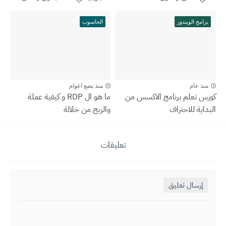
برامج الويندوز
الحاسوب
منذ عام
منذ بضع اعوام
كورس تعلم برنامج الاكسس من
ما هو ال RDP و كيفية عملة
البداية للاحتراف
والربح من خلالة
تعليقات
إرسال تعليق