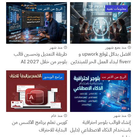
معلومات تقنية
الربح من الانتر نت
منذ بضع شهور
منذ شهر
افضل بدائل لموقع upwork و
طريقة التعديل وتحسين قالب
fiverr لبداء العمل الحر للمبتدئين
بلوجر من خلال AI 2027
الربح من الانتر نت
برامج الويندوز
منذ شهر
منذ عام
إنشاء قوالب بلوجر احترافية
كورس تعلم برنامج الاكسس من
باستخدام الذكاء الاصطناعي (دليل
البداية للاحتراف