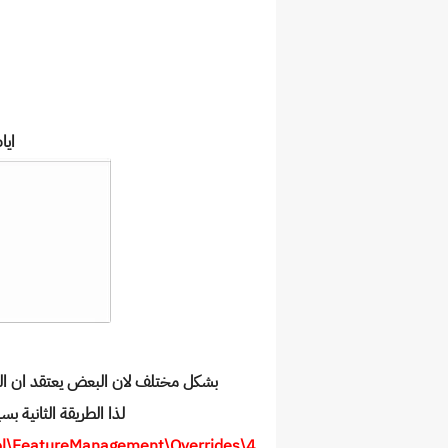
ايا
بشكل مختلف لان البعض يعتقد ان التع
لذا الطريقة الثانية 
l\FeatureManagement\Overrides\4