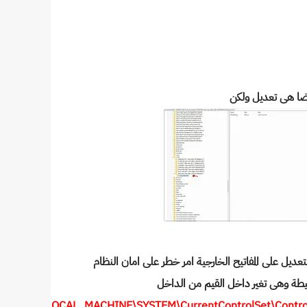
ضا هى تعديل ولكن
ديل على المفاتيح الخارجية امر خطر على امان النظام
بسيطة وهى تغير داخل القيم من الداخل
er\HKEY_LOCAL_MACHINE\SYSTEM\CurrentControlSet\Contro