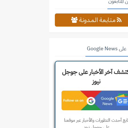
 المتابعون
مـتـابـعـة الـمــدونـة
Google News
تشف آخر الأخبار على جوجل
نيوز
ابع أحدث التطورات والأخبار عبر موقعنا
على جوجل نيوز.