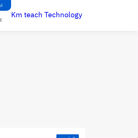
ات
Km teach Technology
ا