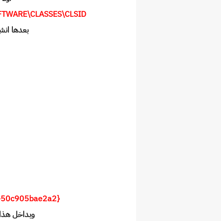
FTWARE\CLASSES\CLSID
بعدها انش
{86ca1aa0-34aa-4e8b-a509-50c905bae2a2}
وبداخل هذا 