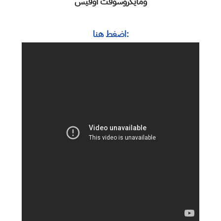
ومايكروسوفت اوفيس
:اضغط هنا