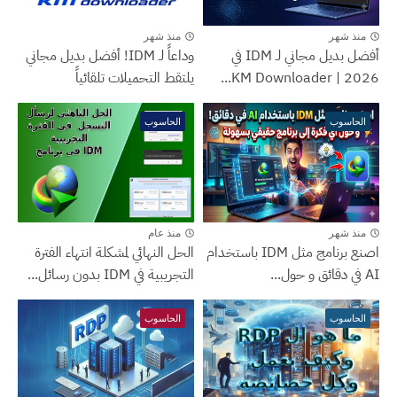
منذ شهر
منذ شهر
أفضل بديل مجاني لـ IDM في
وداعاً لـ IDM! أفضل بديل مجاني
2026 | KM Downloader...
يلتقط التحميلات تلقائياً
الحاسوب
الحاسوب
منذ شهر
منذ عام
اصنع برنامج مثل IDM باستخدام
الحل النهائي لمشكلة انتهاء الفترة
AI في دقائق و حول...
التجريبية في IDM بدون رسائل...
الحاسوب
الحاسوب