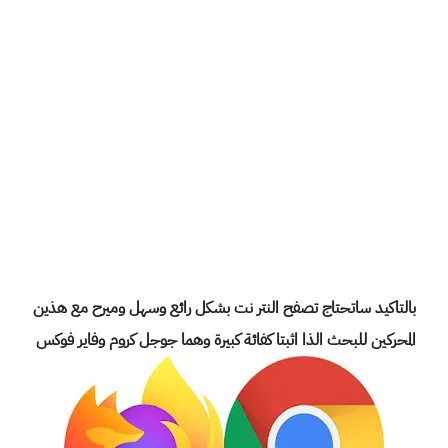
بالتاكيد ساتحتاج تصفح النتر نت بشكل رائع وسهل وميرح مع هذين
المحركين للبحث الذا اثبتا كفائة كبيرة وهما جوجل كروم وفاير فوكس