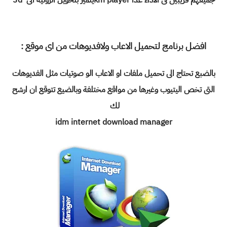
جميعهم قريبين فى الاداء عدا km playerيتميز بتحويل الروئية الى 3d
افضل برنامج لتحميل الاعاب ولافديوهات من اى موقع :
بالضبع تحتاج الى تحميل ملفات او الاعاب الو صوتيات مثل الفديوهات
التى تخص اليتيوب وغيرها من مواقع مختلفة وبالضيع تتوقع ان ارشح
لك
idm internet download manager