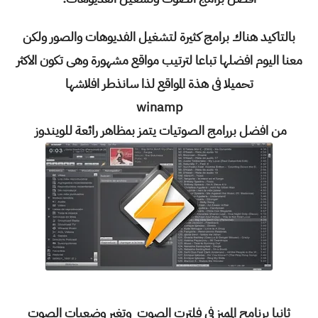
بالتاكيد هناك برامج كثيرة لتشغيل الفديوهات والصور ولكن
معنا اليوم افضلها تباعا لترتيب مواقع مشهورة وهى تكون الاكثر
تحميلا فى هذة المواقع لذا سانذطر افلاشها
winamp
من افضل بررامج الصوتيات يتمز بمظاهر رائعة للويندوز
ثانيا برنامح المميز فى فلترت الصوت وتغير وضعبات الصوت