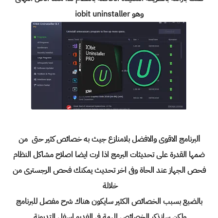
وهو
iobit uninstaller
ا
لبرنامج الاقوى والافضل بلامنازع جيث به خصائص كثير حتى من
ضمها القدرة على تحديثات البرمج اذا ارت ايضا اصلاح مشاكل النظام
فحص الجهاز عند الحاة وفى اخر تحديث يمكنك فحص الرجسترى من
خلالة
بالضبع بسبب الخصائص الكثير سايكون هناك شرح مفصل للبرنامج
ولكن سانذكر الخصائص المهمة فى الفديو اسفل التديونة