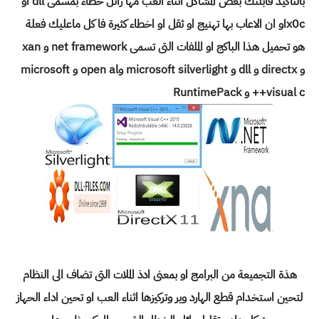
بالتاكيد قابلتك بعض المشاكل اثناء العب مها رائل خطاء بمسمى dll او
x0cاو ان الاعاب بها تهنيج او ثقل او اخطاء كثيرة فا كل ماعليك فعلة
هو تحميل هذا الباكج او الملفات التى تسمى net framework و xan
و directx و dll و microsoft silverlight وopen al و
microsoft
visual c++ و
RuntimePack
هذة التجميعة من البرامج او بمعنى ادذ الملات التى تضاف الى النظام
لتحين استخدام قطع الهارد وير وتركيزها اثناء العب او تحين اداء الحهاز