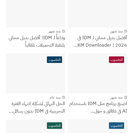
منذ شهر
منذ شهر
أفضل بديل مجاني لـ IDM في
وداعاً لـ IDM! أفضل بديل مجاني
2026 | KM Downloader...
يلتقط التحميلات تلقائياً
الحاسوب
الحاسوب
منذ شهر
منذ عام
اصنع برنامج مثل IDM باستخدام
الحل النهائي لمشكلة انتهاء الفترة
AI في دقائق و حول...
التجريبية في IDM بدون رسائل...
الحاسوب
الحاسوب