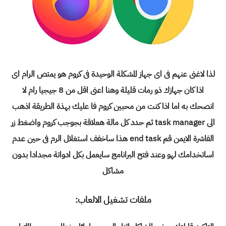
لذا لاغنى عنهم فى اى جهاز المشكلة الوحيدة فى كروم هو يمتص الرام اى
اذا كان جهازك ذو رمات قليلة وهنا اعنى اقل من 8 جيجيا رام لا
انصحك به اما اذا كنت من محبين كروم فا عليك بهذة الطريقة اذهب
الى task manager ثم حدد كل مالة هعلاقة بجوجب كروم واضغط زر
الفاشرة الايمن قم end task هذا ساخفف استغلال الرم فى حين عدم
اساتخدامك لهو وعند فتح البرانامج سايعمل بكل ادواتة مجدادا بدون
مشاكل
ملفات تشغيل الالعاب: