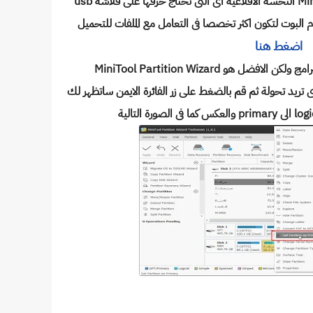
MiniTool Partition Wizard النخسة الافلاعية اى التى تختاج حرقها على فلاشة usb
 البوت لتكون اكثر تخصصا فى التعامل مع الملفات للتحميل
اضغط هنا
برامج ولكن الافضل هو
MiniTool Partition Wizard
 تريد تحولة ثم قم بالضغط على زر الفائرة الايمن ساتظهر لك