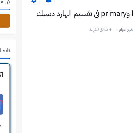
كن من
ضع اعوام
4 دقائق للقراءة
تابعنا على 
اك
ت