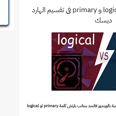
ما الفرق بين بارتشن logical و primary فى تقسيم الهارد
ديسك
وز فاتجد بجانب بارتش كلمة primary او logical