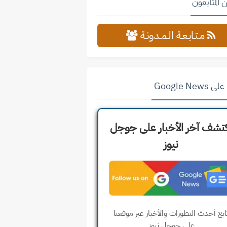
 المتابعون
مـتـابـعـة الـمــدونـة
Google News
تشف آخر الأخبار على جوجل
نيوز
ابع أحدث التطورات والأخبار عبر موقعنا
على جوجل نيوز.