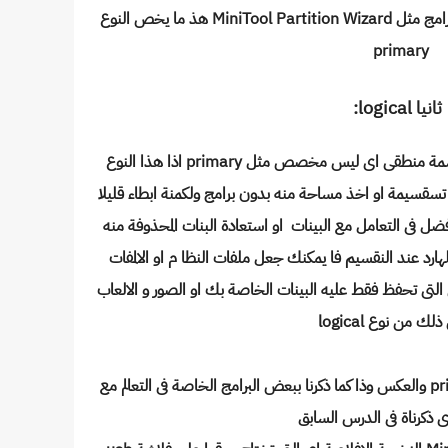
رامج مثل
MiniTool Partition Wizard هذ ما يخص النوع
primary
ثانيا logical:
هذا النوع مخصص بحفظ البينات ومن اسمة منطقى اى ليس مخصص مثل primary اذا هذا النوع
ن تسقسيمة او اخذ مساحة منه بدون برامج ولكمنة ابطاء قليلا
primar ولكن يظل الافضل فى التعامل مع البينات او استعادة البنات المحذوفة منه
رد عند النقسيم فا يمكنك جعل ملفات النظا م او الالمفات
رتيشن من نوع primary والاخرى التى تحفظ فقط عليه البينات الخاصة بك او الصور و الالعاب
ذلك من نوع logical
يمكن التحويل من نظام logical الى primary والعكس وذا كما ذكرنا ببعض البرامج الخاصة فى التعالم مع
ذى ذكرناة فى الدرس السابق