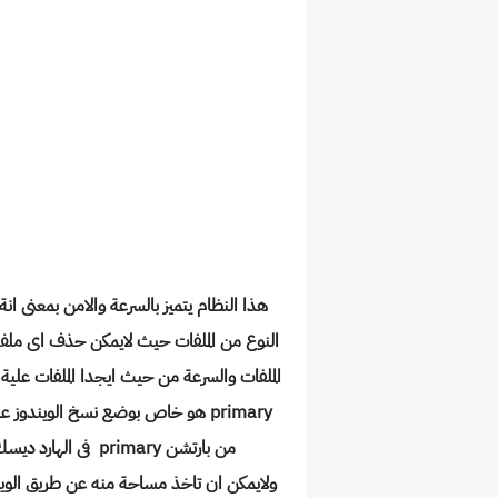
هذا النظام يتميز بالسرعة والامن بمعنى 
النوع من الملفات حيث لايمكن حذف اى ملف 
الملفات والسرعة من حيث ايجدا الملفات علية 
primary هو خاص بوضع نسخ الويندو
من بارتشن primary فى الهارد ديسك وتنصيب اكثر من نسخة وتختار احدهما اثناء الاقلاع
ولايمكن ان تاخذ مساحة منه عن طريق الوين