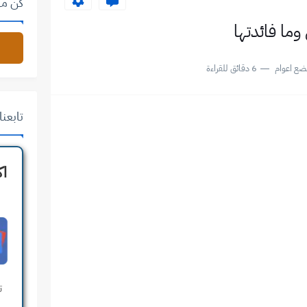
كن من
ضع اعوام
6 دقائق للقراءة
تابعنا على 
اك
ت