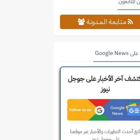
 المتابعون
مـتـابـعـة الـمــدونـة
Google News
تشف آخر الأخبار على جوجل
نيوز
ابع أحدث التطورات والأخبار عبر موقعنا
على جوجل نيوز.