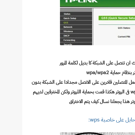
بنظام حماية wpa/wpa2
جعل المتصلين قادرين على الاتصل مجدادا على الشبكة بدون
الرقم الخاص بك او امر الصغط على زر wps فى الروتر هكذا قمت بحماية اللروتر ولكن المخترقين لديهم
وتر هذا يجعلنا نسال كيف يتم الاختراق
ايل على خاصية wps: