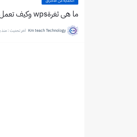
الحماية من الاختراق
ما هى ثغرةwps وكيف تعمل وما فائدتها
Km teach Technology
اخر تحديث :
منذ ب