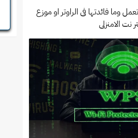
 wps وكيف تعمل وما فائدتها فى الراوتر او موزع
تر نت الامنزلى