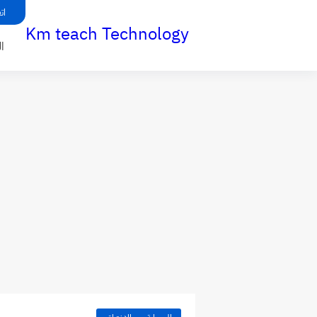
ات
Km teach Technology
ا