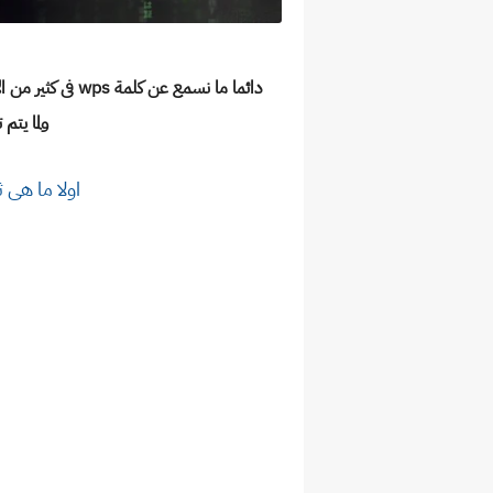
دائما ما نسمع عن كلمة wps فى كثير من الاحيان على النتر نت وبالاخص فى شروحات اختراق الشبكات
ولما يتم
اولا ما هى ثغرة wps او خ