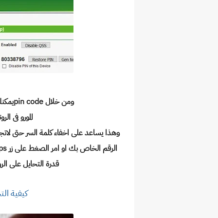
ومن خلال pin codeيمكنك ان تتصل على الشبكة كا بديل لكلمة المرور
المورو فى الروتر 
وهذا يساعد على اخفاء كلمة السر حتى لات
قدرة التحايل على الر
كيفية التح