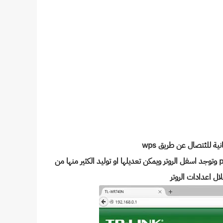
نية للئتصال عن طريق wps
يعمل بروتكول wps على 8 ارقام تدعى pin وتوجد اسفل الروتر ويمكن تعديلها او توليد الكثير منها من
ال اعدادات الروتر