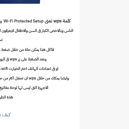
كلمة wps تعنى
tup
الناس وبالاخص الكبار فى السن والاطفال لايعرفون 
اح
فاكل هذا يمكن حلة من خلال ضغط زى wps فى اى روتر ويكون بجانبة 8 ارقم تدعى de
وعند الضغط على زر wps فى الروتر وفى الهاتف عند الضغط على
او فى اعدادات الهاتف اختر الخيارت wifi ساتجد خيار الاتصال من خلال wps للبكة المراد الاتصال عليها
وايضا يمكك من خلال wps 
الاجهزة التى ليس لها لوحة مفاتيع ولكن بها زر wps للئتصال ع
هذة الطريق
كيف ي