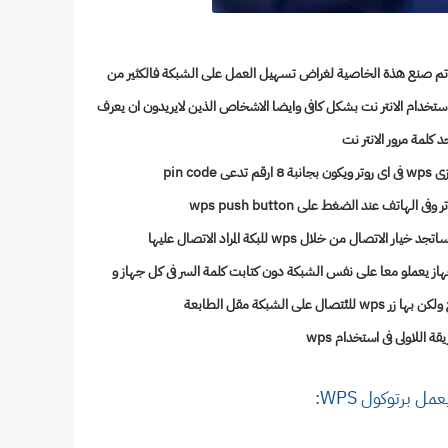
Wi-Fi Protected Se وتم صنع هذة الخاصية لغراض تسهيل العمل على الشبكة فالكثير من
استخدام الانتر نت بشكل كافى وايضا الاشخاص الذين لايريدون ان يعرف
د كلمة مرور الانتر نت
pin co
wps push button
ان تجعل اكثر من جهاز يعملو معا على نفس الشبكة دون كتابت كلمة السر فى كل جهاز و
لى الشبكة مقل الطابعة
ة اللاولى فى استخدام wps
عمل برتوكول
WPS: