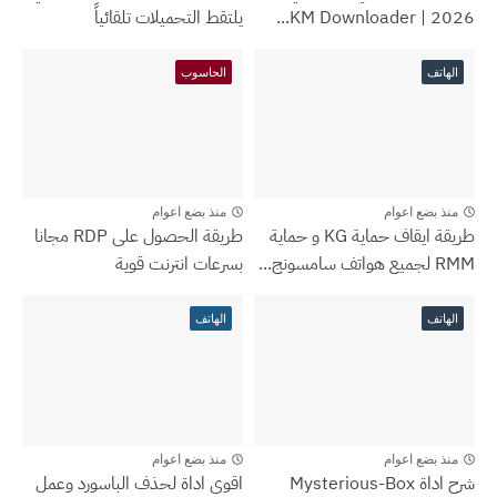
2026 | KM Downloader...
يلتقط التحميلات تلقائياً
الهاتف
الحاسوب
منذ بضع اعوام
منذ بضع اعوام
طريقة ايقاف حماية KG و حماية
طريقة الحصول على RDP مجانا
RMM لجميع هواتف سامسونج...
بسرعات انترنت قوية
الهاتف
الهاتف
منذ بضع اعوام
منذ بضع اعوام
شرح اداة Mysterious-Box
اقوى اداة لحذف الباسورد وعمل