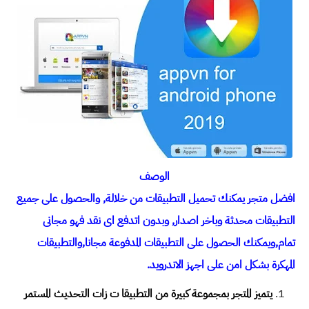
الوصف
افضل متجر يمكنك تحميل التطبيقات من خلالة, والحصول على جميع
التطبيقات محدثة وباخر اصدار, وبدون اتدفع اى نقد فهو مجانى
تمام,ويمكنك الحصول على التطبيقات المدفوعة مجانا,والتطبيقات
المهكرة بشكل امن على اجهز الاندرويد.
يتميز المتجر بمجموعة كبيرة من التطبيقا ت زات التحديث المستمر